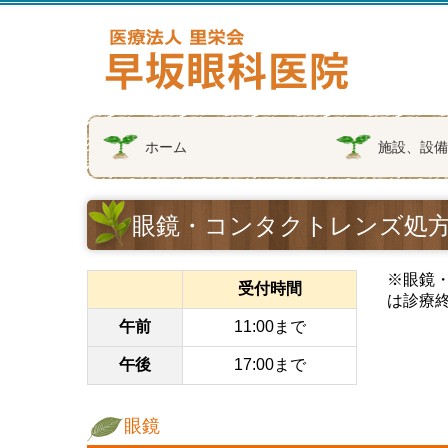
ホーム
施設、設
眼鏡・コンタクトレンズ処
※眼鏡
受付時間
は診療
午前
11:00まで
午後
17:00まで
眼鏡