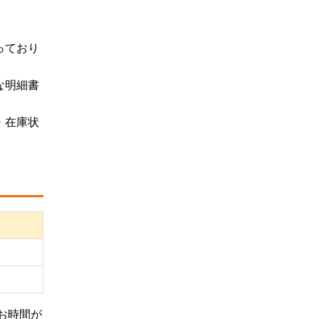
っており
な明細書
・在庫状
お時間が