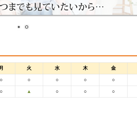
月
火
水
木
金
○
○
○
○
○
○
▲
○
○
○